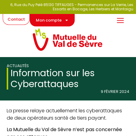
6, Rue du Puy Pelé 85130 TIFFAUGES - Permanences sur La Verrie, Les
Essarts en Bocage, Les Herbiers et Montaigu
Contact
Mon compte
ACTUALITÉS
Information sur les
Cyberattaques
9 FÉVRIER 2024
La presse relaye actuellement les cyberattaques
de deux opérateurs santé de tiers payant.
La Mutuelle du Val de Sèvre n’est pas concernée