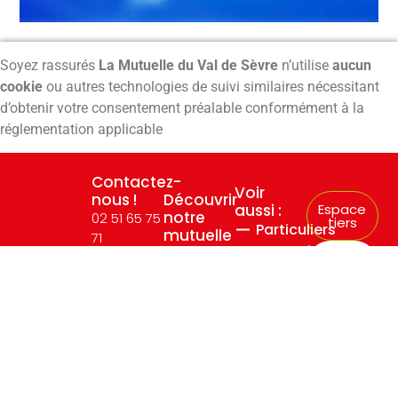
Soyez rassurés
La Mutuelle du Val de Sèvre
n’utilise
aucun
cookie
ou autres technologies de suivi similaires nécessitant
d’obtenir votre consentement préalable conformément à la
réglementation applicable
Contactez-
Voir
nous !
Découvrir
aussi :
Espace
notre
02 51 65 75
tiers
Particuliers
mutuelle
71
Entreprises
:
Espace
Siège
Indépendants
adhérent
Qui
sommes-
Social:
nous ?
Contact
6, Rue du
Nos
Puy pelé
permanences
85130
Les infos
pratiques
TIFFAUGES
Actualités